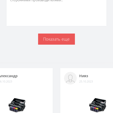
сторонними производителями..
Показать еще
Александр
Нияз
6.10.2023
25.10.2023