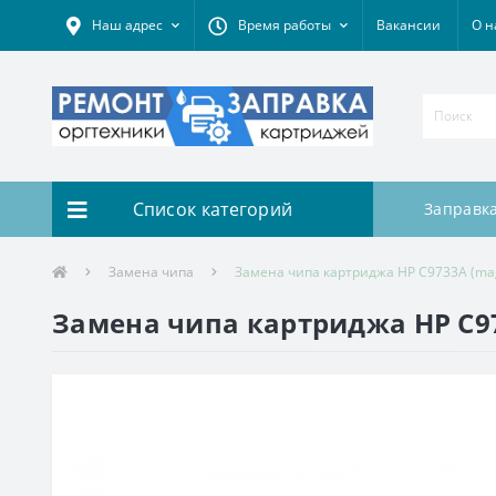
Наш адрес
Время работы
Вакансии
О н
Список категорий
Заправк
Замена чипа
Замена чипа картриджа HP C9733A (ma
Замена чипа картриджа HP C9