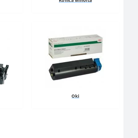
Konica Minolta
Oki