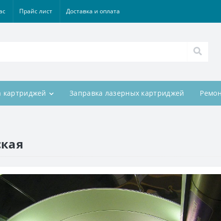
ас
Прайс лист
Доставка и оплата
а картриджей
Заправка лазерных картриджей
Ремон
ская